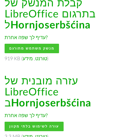
קבלת המנשק של
LibreOffice בתרגום
Hornjoserbšćina
ל
עדיף לך שפה אחרת?
מנשק משתמש מתורגם
)
טורנט
,
מידע
919 KB (
עזרה מובנית של
LibreOffice
Hornjoserbšćina
ב
עדיף לך שפה אחרת?
עזרה לשימוש בלתי מקוון
)
טורנט
,
מידע
3.3 MB (