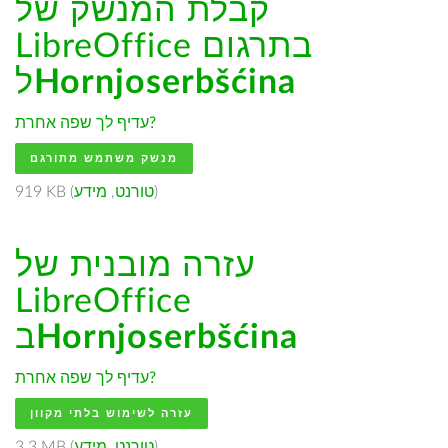
קבלת המנשק של
LibreOffice בתרגום
Hornjoserbšćina
ל
עדיף לך שפה אחרת?
מנשק משתמש מתורגם
)
טורנט
,
מידע
919 KB (
עזרה מובנית של
LibreOffice
Hornjoserbšćina
ב
עדיף לך שפה אחרת?
עזרה לשימוש בלתי מקוון
)
טורנט
,
מידע
3.3 MB (