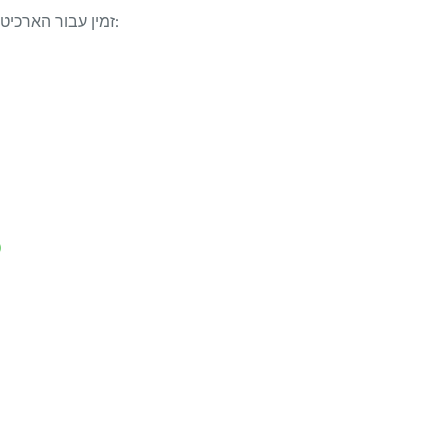
LibreOffice 26.2.5 זמין עבור הארכיטקטורות/מערכות ההפעלה הבאות:
indows x86_64