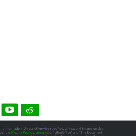
ht information: Unless otherwise specified, all text and images on this
nder the
Mozilla Public License v2.0
. “LibreOffice” and “The Document