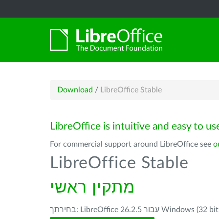
Download
/
LibreOffice Stable
LibreOffice is intuitive and easy to us
For commercial support around LibreOffice see
o
LibreOffice Stable
מתקין ראשי
ור Windows (32 bit, deprecated) -