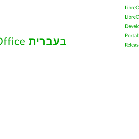
LibreO
LibreO
Devel
Portab
עזרה מובנית של LibreOffice ב
עברית
Releas