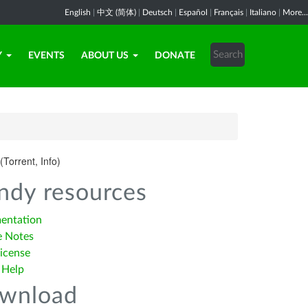
English
|
中文 (简体)
|
Deutsch
|
Español
|
Français
|
Italiano
|
More...
Y
EVENTS
ABOUT US
DONATE
(Torrent, Info)
ndy resources
entation
e Notes
icense
 Help
wnload