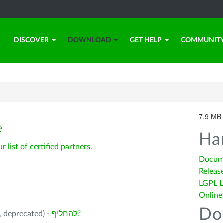
DISCOVER
DOWNLOAD
GET HELP
COMMUNIT
7.9 MB 
e
Ha
ur list of certified partners
.
Docum
Releas
LGPL L
Online
Do
להחליף?
בחירתך: LibreOffice 26.2.5 עב