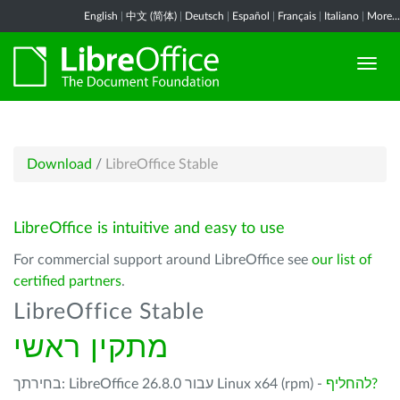
English
|
中文 (简体)
|
Deutsch
|
Español
|
Français
|
Italiano
|
More...
Download
/
LibreOffice Stable
LibreOffice is intuitive and easy to use
For commercial support around LibreOffice see
our list of
certified partners
.
LibreOffice Stable
מתקין ראשי
להחליף?
בחירתך: LibreOffice 26.8.0 עבור Linux x64 (rpm) -