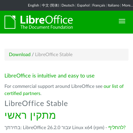
English
|
中文 (简体)
|
Deutsch
|
Español
|
Français
|
Italiano
|
More...
Download
/
LibreOffice Stable
LibreOffice is intuitive and easy to use
For commercial support around LibreOffice see
our list of
certified partners
.
LibreOffice Stable
מתקין ראשי
להחליף?
בחירתך: LibreOffice 26.2.0 עבור Linux x64 (rpm) -