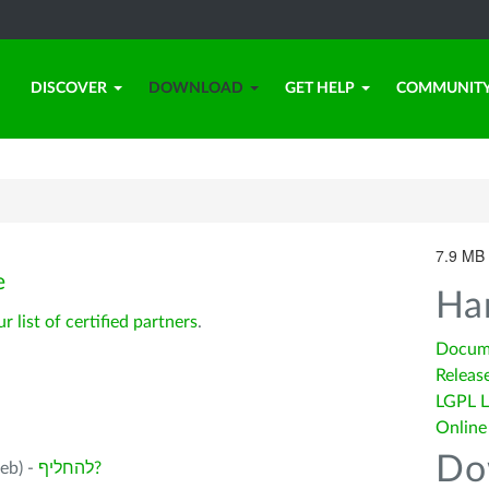
DISCOVER
DOWNLOAD
GET HELP
COMMUNIT
7.9 MB 
e
Ha
ur list of certified partners
.
Docum
Releas
LGPL L
Online
Do
להחליף?
בחירתך: .2.4