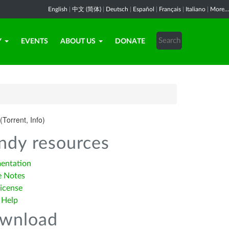
English
|
中文 (简体)
|
Deutsch
|
Español
|
Français
|
Italiano
|
More...
Y
EVENTS
ABOUT US
DONATE
(Torrent, Info)
ndy resources
entation
e Notes
icense
 Help
wnload