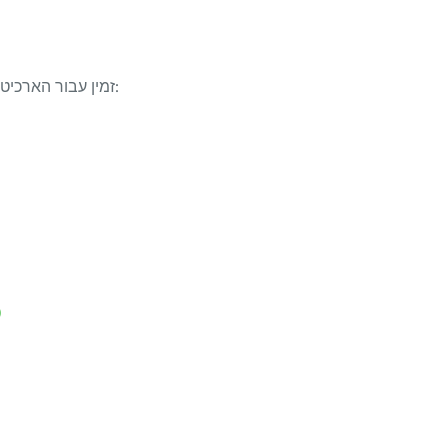
LibreOffice 26.2.4 זמין עבור הארכיטקטורות/מערכות ההפעלה הבאות:
indows x86_64