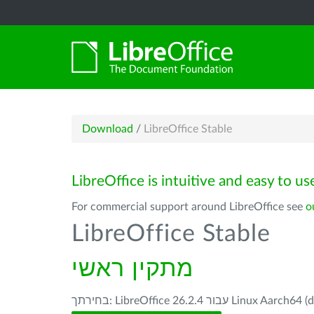
Download
/
LibreOffice Stable
LibreOffice is intuitive and easy to us
For commercial support around LibreOffice see
o
LibreOffice Stable
מתקין ראשי
LibreOffice 26 עבור Linux Aarch64 (deb) -