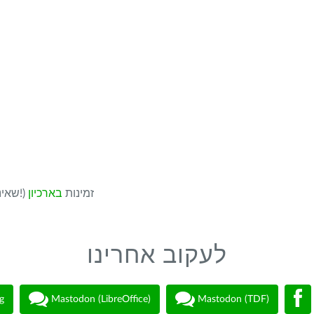
גרסאות ישנות יותר של LibreOffice (שאינן מתעדכנות עוד!) זמינות
בארכיון
לעקוב אחרינו
g
Mastodon (LibreOffice)
Mastodon (TDF)