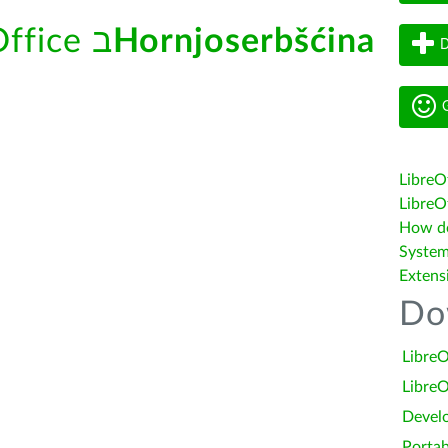
Hornjoserbšćina
עזרה מובנית של LibreOffice ב
D
G
LibreO
LibreOf
How do 
System
Extens
Do
LibreO
LibreO
Devel
Portab