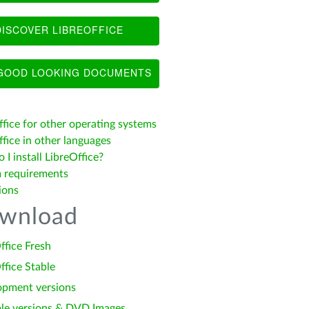
ISCOVER LIBREOFFICE
OOD LOOKING DOCUMENTS
ffice for other operating systems
fice in other languages
I install LibreOffice?
 requirements
ions
wnload
ffice Fresh
ffice Stable
opment versions
le versions & DVD Images