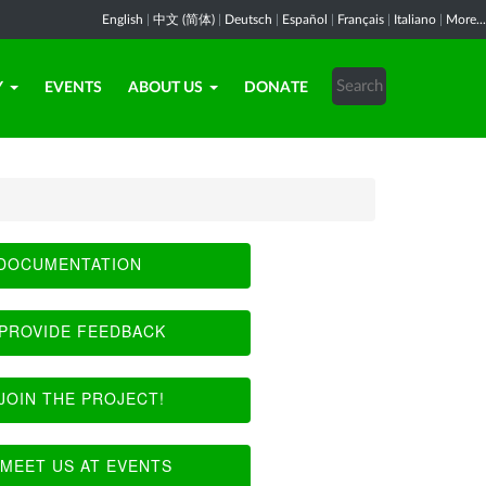
English
|
中文 (简体)
|
Deutsch
|
Español
|
Français
|
Italiano
|
More...
Y
EVENTS
ABOUT US
DONATE
DOCUMENTATION
PROVIDE FEEDBACK
JOIN THE PROJECT!
MEET US AT EVENTS