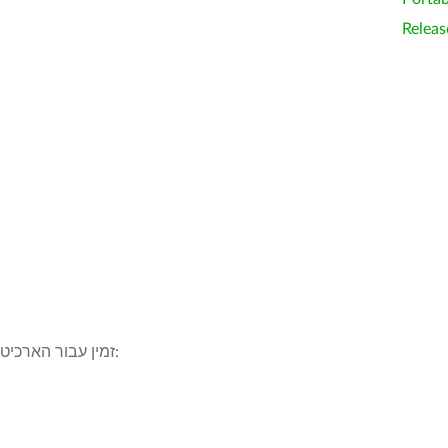
Releas
LibreOffice 26.2.1 זמין עבור הארכיטקטורות/מערכות ההפעלה הבאות: