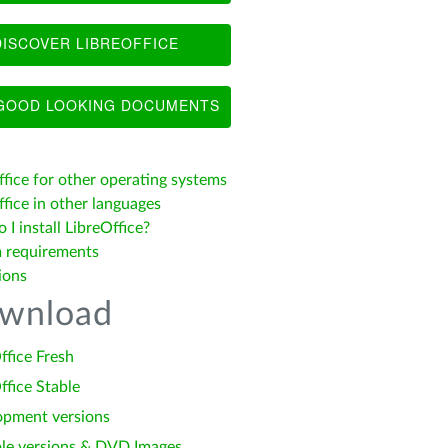
ISCOVER LIBREOFFICE
OOD LOOKING DOCUMENTS
ffice for other operating systems
fice in other languages
I install LibreOffice?
 requirements
ions
wnload
ffice Fresh
ffice Stable
opment versions
le versions & DVD Images