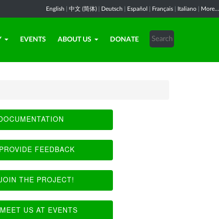
English
|
中文 (简体)
|
Deutsch
|
Español
|
Français
|
Italiano
|
More...
Y
EVENTS
ABOUT US
DONATE
DOCUMENTATION
PROVIDE FEEDBACK
JOIN THE PROJECT!
MEET US AT EVENTS