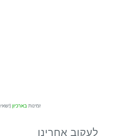
גרסאות ישנות יותר של LibreOffice (שאינן מתעדכנות עוד!) זמינות
בארכיון
לעקוב אחרינו