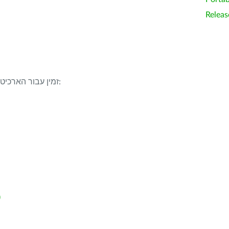
Releas
LibreOffice 25.8.7 זמין עבור הארכיטקטורות/מערכות ההפעלה הבאות:
indows x86_64