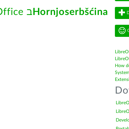
Hornjoserbšćina
עזרה מובנית של LibreOffice ב
D
G
LibreO
LibreOf
How do 
System
Extens
Do
LibreO
LibreO
Devel
Portab