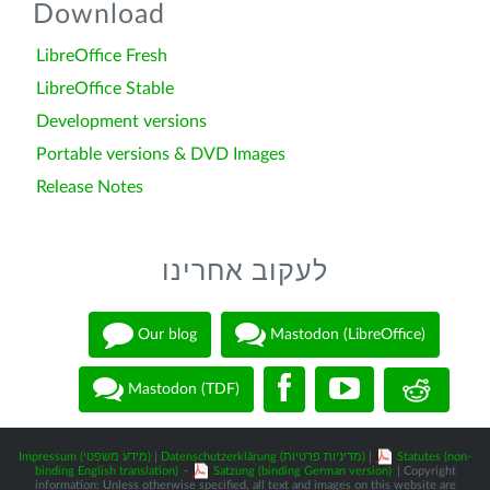
Download
LibreOffice Fresh
LibreOffice Stable
Development versions
Portable versions & DVD Images
Release Notes
לעקוב אחרינו
Our blog
Mastodon (LibreOffice)
Mastodon (TDF)
Statutes (non-
|
Datenschutzerklärung (מדיניות פרטיות)
|
Impressum (מידע משפטי)
binding English translation)
-
Satzung (binding German version)
| Copyright
information: Unless otherwise specified, all text and images on this website are