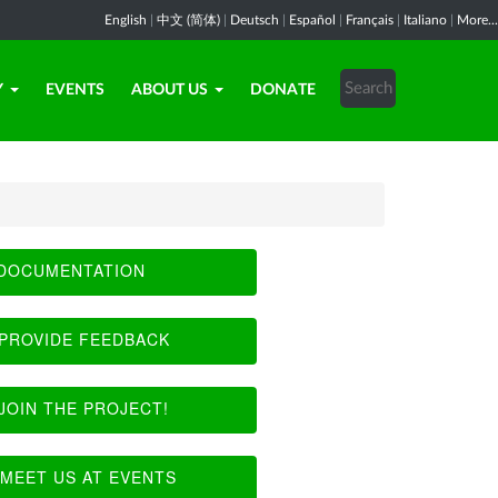
English
|
中文 (简体)
|
Deutsch
|
Español
|
Français
|
Italiano
|
More...
Y
EVENTS
ABOUT US
DONATE
DOCUMENTATION
PROVIDE FEEDBACK
JOIN THE PROJECT!
MEET US AT EVENTS