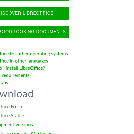
ISCOVER LIBREOFFICE
OOD LOOKING DOCUMENTS
ffice for other operating systems
fice in other languages
I install LibreOffice?
 requirements
ions
wnload
ffice Fresh
ffice Stable
opment versions
le versions & DVD Images