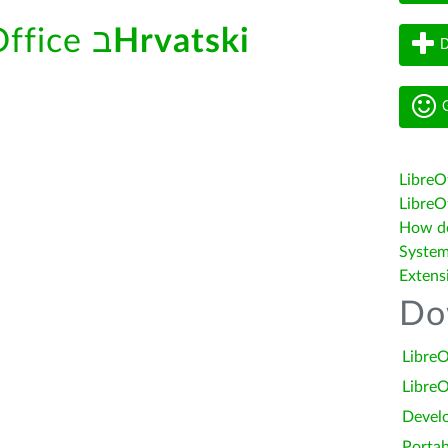
Hrvatski
עזרה מובנית של LibreOffice ב
D
G
LibreO
LibreOf
How do 
System
Extens
Do
LibreO
LibreO
Devel
Portab