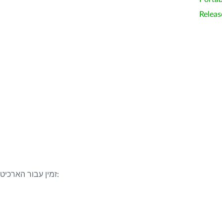
Releas
LibreOffice 25.8.6 זמין עבור הארכיטקטורות/מערכות ההפעלה הבאות: